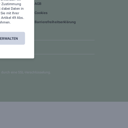
nus-Programm:
AGB
rer Zustimmung
mler!
t dabei Daten in
Cookies
ie mit Ihrer
 Artikel 49 Abs.
Barrierefreiheitserklärung
ehmen.
VERWALTEN
g durch eine SSL-Verschlüsselung.