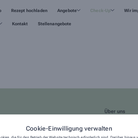
p
Rezept hochladen
Angebote
Check-Up
Wir im
Kontakt
Stellenangebote
Über uns
Unser Service – für 
Cookie-Einwilligung verwalten
Lieferservice
okies, die für den Betrieb der Website technisch erforderlich sind. Darüber hinaus