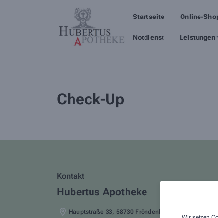
Startseite
Online-Sho
Notdienst
Leistungen
Check-Up
Kontakt
Hubertus Apotheke
Hauptstraße 33
,
58730
Fröndenberg
Wir setzen Co