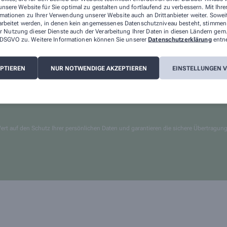
Unser HUBERTI-Bo
nsere Website für Sie optimal zu gestalten und fortlaufend zu verbessern. Mit Ih
Für Jäger und Sam
mationen zu Ihrer Verwendung unserer Website auch an Drittanbieter weiter. Sowei
arbeitet werden, in denen kein angemessenes Datenschutzniveau besteht, stimmen S
Kontakt
r Nutzung dieser Dienste auch der Verarbeitung Ihrer Daten in diesen Ländern gem.
 a DSGVO zu. Weitere Informationen können Sie unserer
Datenschutzerklärung
entn
EPTIEREN
NUR NOTWENDIGE AKZEPTIEREN
EINSTELLUNGEN 
ert auf den Schutz Ihrer persönlichen Daten und garantieren die sichere Übertragun