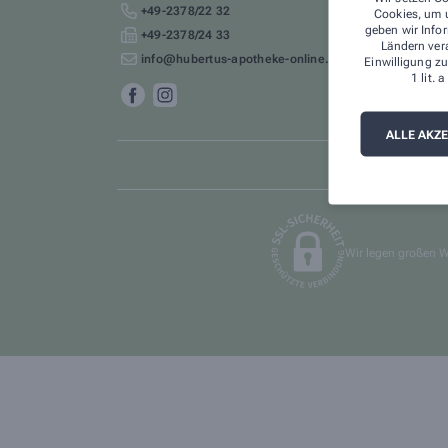
+49-2378/22 32
Cookies, um u
geben wir Infor
+49-2378/24 33
Ländern ver
info@hubertus-apotheke-online.de
Einwilligung zu
1 lit.
ALLE AKZ
Wir legen großen W