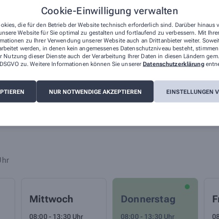
Cookie-Einwilligung verwalten
okies, die für den Betrieb der Website technisch erforderlich sind. Darüber hinaus
nsere Website für Sie optimal zu gestalten und fortlaufend zu verbessern. Mit Ih
mationen zu Ihrer Verwendung unserer Website auch an Drittanbieter weiter. Sowei
arbeitet werden, in denen kein angemessenes Datenschutzniveau besteht, stimmen S
r Nutzung dieser Dienste auch der Verarbeitung Ihrer Daten in diesen Ländern gem.
 a DSGVO zu. Weitere Informationen können Sie unserer
Datenschutzerklärung
entn
EPTIEREN
NUR NOTWENDIGE AKZEPTIEREN
EINSTELLUNGEN 
Uhr
Mittwoch
Donnerstag
F
08:00 - 13:30 Uhr
08:00 - 13:30 Uhr
08