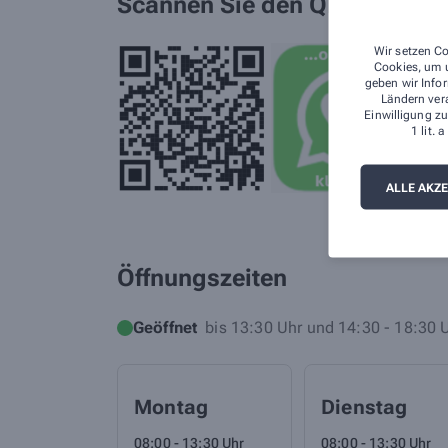
Scannen Sie den QR-Code
Wir setzen Co
Cookies, um u
geben wir Infor
Ländern ver
Einwilligung zu
1 lit.
ALLE AKZ
Öffnungszeiten
Geöffnet
bis 13:30 Uhr und 14:30 - 18:30 
Montag
Dienstag
08:00 - 13:30 Uhr
08:00 - 13:30 Uhr