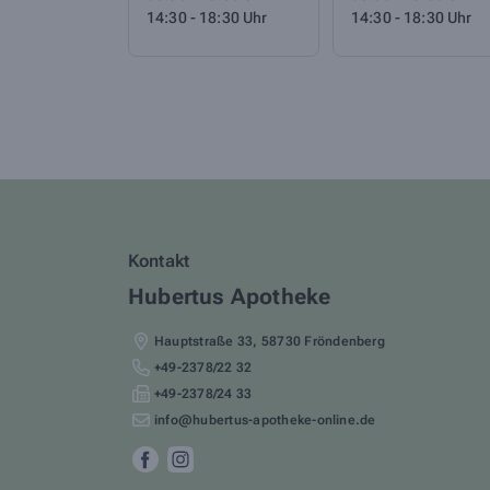
14:30 - 18:30 Uhr
14:30 - 18:30 Uhr
Kontakt
Hubertus Apotheke
Hauptstraße 33
,
58730
Fröndenberg
+49-2378/22 32
+49-2378/24 33
info@hubertus-apotheke-online.de