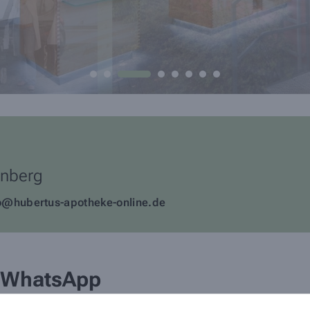
nberg
o@hubertus-apotheke-online.de
r WhatsApp