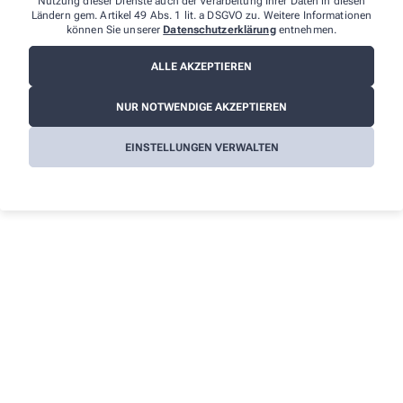
Nutzung dieser Dienste auch der Verarbeitung Ihrer Daten in diesen
Ländern gem. Artikel 49 Abs. 1 lit. a DSGVO zu. Weitere Informationen
können Sie unserer
Datenschutzerklärung
entnehmen.
ALLE AKZEPTIEREN
NUR NOTWENDIGE AKZEPTIEREN
EINSTELLUNGEN VERWALTEN
Kontakt
Hubertus Apotheke
Hauptstraße 33
,
58730
Fröndenberg
+49-2378/22 32
+49-2378/24 33
info@hubertus-apotheke-online.de
Über uns
Unser Service – für Sie!