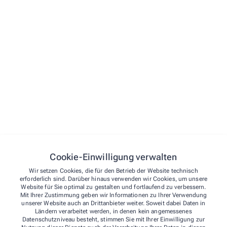
verkäufliche Sortiment, bekommen Sie einen
Leistungen
„Huberti“-Treuestempel in Ihr Bonusheft.
Kontakt
Für 50 gesammelte Stempel erhalten Sie einen
Einkaufsgutschein im Wert von 10,- € (
4% Rabatt
).
Stellenangebote
Fragen Sie auch nach unserer praktischen
Kundenkarte als Schlüsselanhänger und genießen
Sie zusätzliche persönliche Vorteile.
Cookie-Einwilligung verwalten
Wir setzen Cookies, die für den Betrieb der Website technisch
erforderlich sind. Darüber hinaus verwenden wir Cookies, um unsere
Website für Sie optimal zu gestalten und fortlaufend zu verbessern.
Mit Ihrer Zustimmung geben wir Informationen zu Ihrer Verwendung
unserer Website auch an Drittanbieter weiter. Soweit dabei Daten in
Ländern verarbeitet werden, in denen kein angemessenes
Datenschutzniveau besteht, stimmen Sie mit Ihrer Einwilligung zur